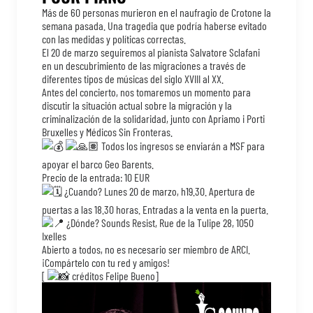
Más de 60 personas murieron en el naufragio de Crotone la
semana pasada.
Una tragedia que podría haberse evitado
con las medidas y políticas correctas.
El 20 de marzo seguiremos al pianista Salvatore Sclafani
en un descubrimiento de las migraciones a través de
diferentes tipos de músicas del siglo XVIII al XX.
Antes del concierto, nos tomaremos un momento para
discutir la situación actual sobre la migración y la
criminalización de la solidaridad, junto con Apriamo i Porti
Bruxelles y Médicos Sin Fronteras.
Todos los ingresos se enviarán a MSF para
apoyar el barco Geo Barents.
Precio de la entrada: 10 EUR
¿Cuando?
Lunes 20 de marzo, h19.30.
Apertura de
puertas a las 18.30 horas.
Entradas a la venta en la puerta.
¿Dónde?
Sounds Resist, Rue de la Tulipe 28, 1050
Ixelles
Abierto a todos, no es necesario ser miembro de ARCI.
¡Compártelo con tu red y amigos!
[
créditos Felipe Bueno]