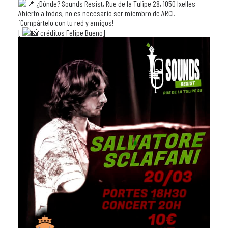
¿Dónde?
Sounds Resist, Rue de la Tulipe 28, 1050 Ixelles
Abierto a todos, no es necesario ser miembro de ARCI.
¡Compártelo con tu red y amigos!
[
créditos Felipe Bueno]