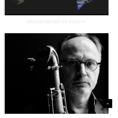
BRUJAZZWE NON-STOP JAM SESSION #1