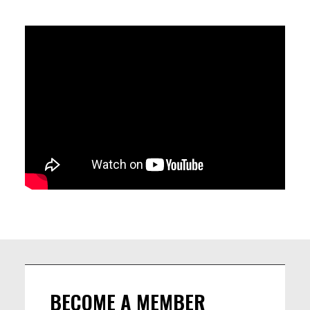
OÙ LE GROOVE ET LA MÉLODIE S'ENTRELACENT À DES
TEXTES POÉTIQUES, CLASSIQUES ET CONTEMPORAINS. ILS
CRÉENT UN RÉCIT CULTUREL TOTAL OÙ LA PAROLE, LE
GESTE ET LE CHANT FUSIONNENT POUR RACONTER L'ÂME DU
PEUPLE BRÉSILIEN, SES LUTTES ET SA BEAUTÉ.
CARACTÉRISÉS PAR UNE APPROCHE ACOUSTIQUE ET
RAFFINÉE, LES CUMBUCA SONORA TRANSFORMENT CHAQUE
PERFORMANCE EN UN MOMENT DE RÉSISTANCE CULTURELLE
ET DE DIALOGUE INTERDISCIPLINAIRE, RENDANT
ACCESSIBLE LA COMPLEXITÉ DE LA LITTÉRATURE
BRÉSILIENNE GRÂCE À UNE PRÉSENCE SCÉNIQUE IMMERSIVE
ET UN RYTHME ENVOÛTANT.
BECOME A MEMBER
LINEUP