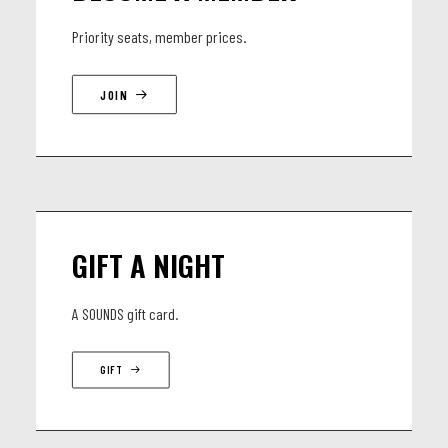
Solania Barbosa Voix et percussions
Priority seats, member prices.
Gabriel Salles batterie et percussions
JOIN
Danilo Nicoletti guitare et voix
Agostino Tarantino Basse
GIFT A NIGHT
A SOUNDS gift card.
GIFT