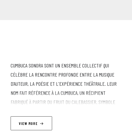
CUMBUCA SONORA SONT UN ENSEMBLE COLLECTIF QUI
CÉLÈBRE LA RENCONTRE PROFONDE ENTRE LA MUSIQUE
D’AUTEUR, LA POÉSIE ET L'EXPÉRIENCE THÉÂTRALE. LEUR
NOM FAIT RÉFÉRENCE À LA CUMBUCA, UN RÉCIPIENT
FABRIQUÉ À PARTIR DU FRUIT DU CALEBASSIER, SYMBOLE
D'ACCUEIL ET DE PARTAGE DES TRADITIONS POPULAIRES. LE
GROUPE PROPOSE UN VOYAGE SENSORIEL QUI TRANSCENDE
VIEW MORE
LE SIMPLE CONCERT : C'EST UNE VÉRITABLE MISE EN SCÈNE