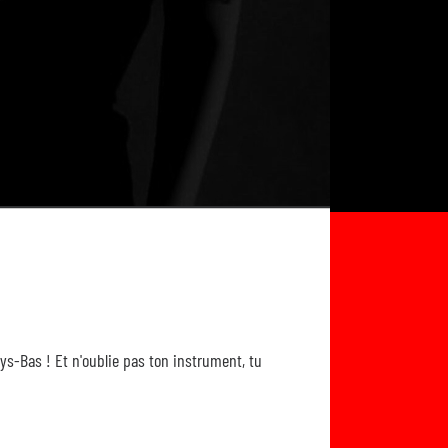
ays-Bas ! Et n'oublie pas ton instrument, tu