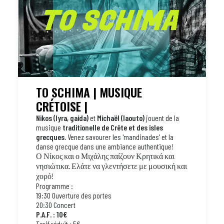
TO SCHIMA | MUSIQUE
CRÉTOISE |
Nikos (lyra, gaida)
et
Michaël (laouto)
jouent de la
musique
traditionelle de Crête et des isles
grecques
. Venez savourer les 'mandinades' et la
danse grecque dans une ambiance authentique!
Ο Νίκος και ο Μιχάλης παίζουν Κρητικά και
νησιώτικα. Ελάτε να γλεντήσετε με μουσική και
χορό!
Programme :
19:30 Ouverture des portes
20:30 Concert
P.A.F. : 10€
Tarif réduit : 5€