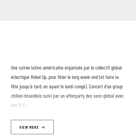
Une soirée latino américaine organisée par le collectif global
éclectique Rebel Up, pour fêter le long week-end (et faire la
fête jusqu'à tard, en ayant le lundi congé). Concert d'un group
chilien-bruxellois suivi par un afterparty des sons global avec
des DJ's.
Zinacuna, c’est bien plus qu’un groupe. C’est une traversée
VIEW MORE
musicale entre les rues de Bruxelles et les collines colorées de