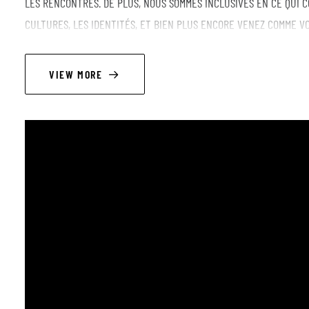
LES RENCONTRES. DE PLUS, NOUS SOMMES INCLUSIVES EN CE QUI C
CULTURES, LES IDENTITÉS, ET BIEN PLUS ENCORE VENEZ COMME V
DANS CET ESPACE DE PARTAGE. PROFITEZ D'UNE AMBIANCE LIBRE E
RÉSERVÉE AUX FEMMES ET AUX PERSONNES NON-BINAIRES. 💜 VE
VIEW MORE
LINEUP
concert d'ouverture:
MPLI
est une autrice-compositrice-interprète belge à l’univers pop fran
influences culturelles multiples, elle façonne une musique sensible
plurielles et une interprétation profondément sincère.