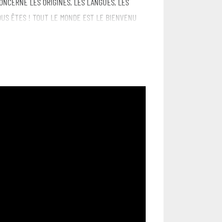
ONCERNE LES ORIGINES, LES LANGUES, LES
OUS ÊTES ! TOUT LE MONDE EST LE BIENVENU
T CONVIVIALE, AVEC UNE SCÈNE EXCLUSIVE
NEZ NOMBREUSES ET NOMBREUX ! 🌈
cophone métissé et hybride. Nourrie par des
 et incarnée, où l’intime rencontre des sonorités