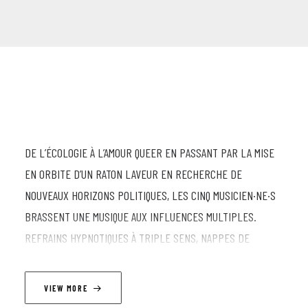
DE L’ÉCOLOGIE À L’AMOUR QUEER EN PASSANT PAR LA MISE
EN ORBITE D’UN RATON LAVEUR EN RECHERCHE DE
NOUVEAUX HORIZONS POLITIQUES, LES CINQ MUSICIEN·NE·S
BRASSENT UNE MUSIQUE AUX INFLUENCES MULTIPLES.
REFRAINS HYPNOTIQUES À TRIPLE SENS, NAPPES DE
SYNTHÉ ENVELOPPANTES ET CLARINETTE BASSE
EXPLOSIVE, CHAQUE MORCEAU EST L’OCCASION DE CHANGER
VIEW MORE
DE COSTUME COMME DE STYLE. ATOMIC PING PONG VOUS