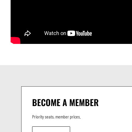
AFTER PARTY - SebCat, Rafael Aragon et Kaâm prolongeront l’expéri
grooves, électro cumbia, dub, bass music et sonorités du monde jus
✨ Live + DJs From Brussels to Valparaiso and beyond
Tropical vibes all night long
LINEUP
LIVE BAND
ZINACUNA DJ REBEL UP SEBCAT
RAFAEL ARAGON
BECOME A MEMBER
KAÂM
Priority seats, member prices.