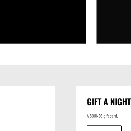
ence avec des sélections naviguant entre global
qu’au bout de la nuit.
GIFT A NIGHT
A SOUNDS gift card.