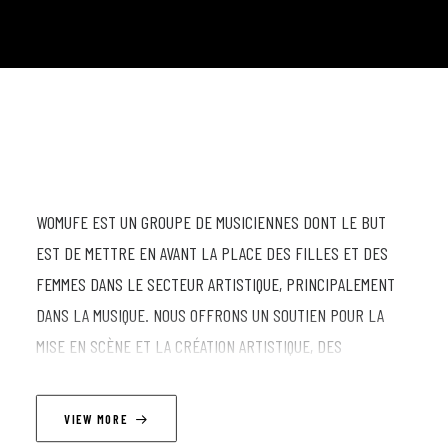
WOMUFE EST UN GROUPE DE MUSICIENNES DONT LE BUT
EST DE METTRE EN AVANT LA PLACE DES FILLES ET DES
FEMMES DANS LE SECTEUR ARTISTIQUE, PRINCIPALEMENT
DANS LA MUSIQUE. NOUS OFFRONS UN SOUTIEN POUR LA
MISE EN SCÈNE ET LA CRÉATION ARTISTIQUE, DES
RENCONTRES DE SORORITÉ, UN ESPACE SÛR POUR LE
PARTAGE ET LES RENCONTRES. DE PLUS, NOUS SOMMES
VIEW MORE
INCLUSIVES EN CE QUI CONCERNE LES ORIGINES, LES