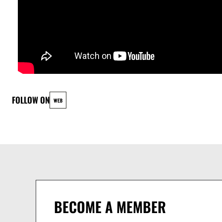
Percussion, Keys, Vocals
Camilo Romero Moreno- Percussion, Fx, Vocals
Jaime Consuegra Ascanio-Percussion, Vocals
Diego A Valbuena Martón- Percussion, Cello, Vocals
FOLLOW ON
WEB
BECOME A MEMBER