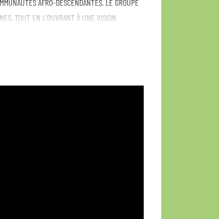
COMMUNAUTÉS AFRO-DESCENDANTES. LE GROUPE
ES, TOUT EN L’OUVRANT À UNE VISION
. VOIX PUISSANTES, TAMBOURS VIBRANTS ET
C À UNE EXPÉRIENCE SENSORIELLE PLEINE DE
DA EST UNE CÉLÉBRATION COLLECTIVE QUI
ULEMENT UN SPECTACLE : C’EST UN VOYAGE