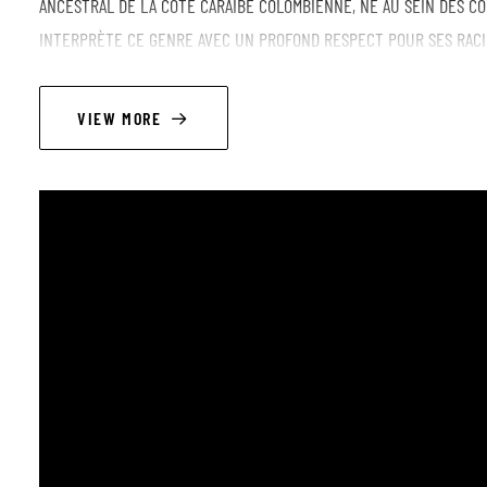
ANCESTRAL DE LA CÔTE CARAÏBE COLOMBIENNE, NÉ AU SEIN DES 
INTERPRÈTE CE GENRE AVEC UN PROFOND RESPECT POUR SES RACIN
CONTEMPORAINE QUI DIALOGUE AVEC D’AUTRES MUSIQUES DU MONDE
PALMAS QUI BATTENT AU RYTHME DE LA TERRE INVITENT LE PUBLI
VIEW MORE
RYTHME, D’ÉMOTION ET DE RÉSISTANCE. CHAQUE CONCERT DE TONA
RELIE TRADITION ET PRÉSENT, CORPS ET ESPRIT. CE N’EST PAS SE
SONORE VERS NOS ORIGINES.
LINEUP
Stefany Cotera Diaz - Lead Vocal
Luis Mathieus Ruz Lubo- Lead Vocal
Febe Cordoba Asprilla-Lead Vocal
Diomedez Meza Carvajal