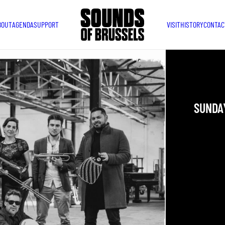
BOUT
AGENDA
SUPPORT
VISIT
HISTORY
CONTAC
SIND
SUNDAY
YOU ARE IN
TAKEN PLAC