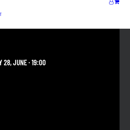
T
ICATO SONICO
 28, JUNE · 19:00
 OUR ARCHIVE SECTION. THIS CONCERT HAS ALREADY
E. CHECK OUR CALENDAR TO FIND AN UPCOMING ONE.