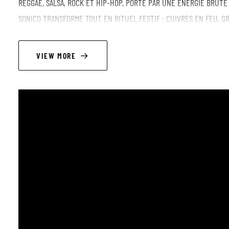
REGGAE, SALSA, ROCK ET HIP-HOP, PORTÉ PAR UNE ÉNERGIE BRUTE 
SONICO TRANSFORME TOUT EN RITUEL FESTIF : CUIVRES EN FEU, G
BRÛLANTES. UNE SEULE OPTION : BOUGER, VIBRER, RÉSISTER.
VIEW MORE
LINEUP
Roman Santos - bass - lead vocals
Wouter de Belder. - Guitar
Daniel Gonzalez - Drums
Gabriel Valeria. - Percussion
Domingo Lopez. - Keys, piano
Ruben Valle. - Bariton sax
Angel Lopez - Trumpet
Loes Mineboe. - Trombone