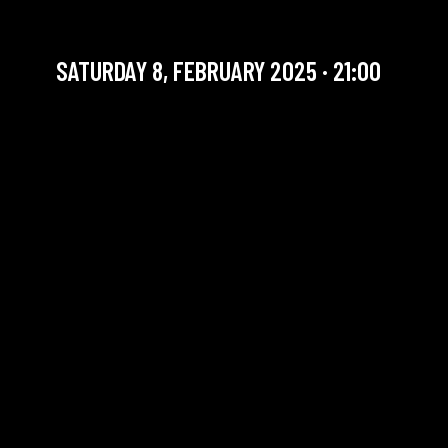
SAXONEO
SATURDAY 8, FEBRUARY 2025 · 21:00
YOU ARE IN OUR ARCHIVE SECTION. THIS CONCERT
HAS ALREADY TAKEN PLACE. CHECK OUR CALENDAR
TO FIND AN UPCOMING ONE.