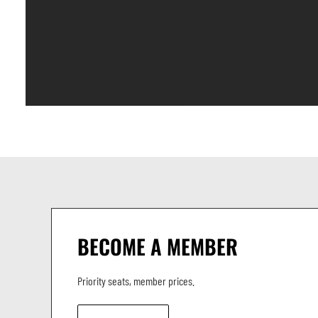
Artiste invite
Pucho Diaz – Voix
BECOME A MEMBER
Priority seats, member prices.