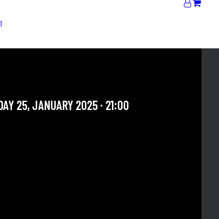
T
A SOUNDS BAND
AY 25, JANUARY 2025 · 21:00
 OUR ARCHIVE SECTION. THIS CONCERT HAS ALREADY
E. CHECK OUR CALENDAR TO FIND AN UPCOMING ONE.