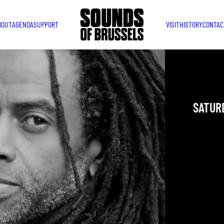
BOUT
AGENDA
SUPPORT
VISIT
HISTORY
CONTAC
SALS
SATURD
YOU ARE IN
TAKEN PLAC