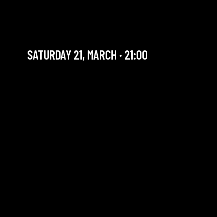
ORIGINAL SEKOU + ROOTS
JAM SESSION
SATURDAY 21, MARCH · 21:00
YOU ARE IN OUR ARCHIVE SECTION. THIS CONCERT
HAS ALREADY TAKEN PLACE. CHECK OUR CALENDAR
TO FIND AN UPCOMING ONE.