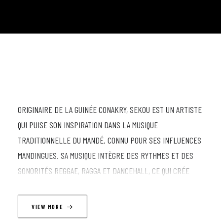
ORIGINAIRE DE LA GUINÉE CONAKRY, SEKOU EST UN ARTISTE
QUI PUISE SON INSPIRATION DANS LA MUSIQUE
TRADITIONNELLE DU MANDÉ. CONNU POUR SES INFLUENCES
MANDINGUES. SA MUSIQUE INTÈGRE DES RYTHMES ET DES
SONORITÉS REGGAE, RAGGA ET DANCEHALL, CE QUI CRÉE
UNE FUSION UNIQUE ET CAPTIVANTE.
Prêts pour la Roots Session ? 🎸 Ramène ton instrument et
VIEW MORE
ton énergie, la scène est à toi ! Viens mettre le feu et