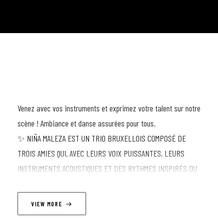
Venez avec vos instruments et exprimez votre talent sur notre
scène ! Ambiance et danse assurées pour tous.
✨ NIÑA MALEZA EST UN TRIO BRUXELLOIS COMPOSÉ DE
TROIS AMIES QUI, AVEC LEURS VOIX PUISSANTES, LEURS
INSTRUMENTS ACOUSTIQUES ET DES RYTHMES INSPIRÉS DU
FOLKLORE SUD-AMÉRICAIN, CRÉENT UN UNIVERS VIBRANT,
INTIME ET ENGAGÉ. LEUR MUSIQUE RACONTE DES HISTOIRES
VIEW MORE
DE MIGRATION, DE RACINES, D’AMOUR ET DE RÉSISTANCE,