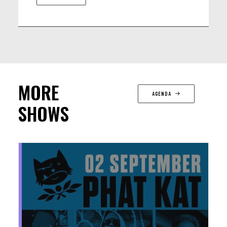
Intal America Latina : Repas au bénéfice des peuples originaires
vénézuéliens
MORE
AGENDA
SHOWS