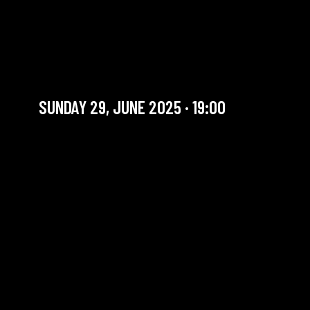
LOS PUEBLOS UNIDOS /
RENCONTRE POPULAIRE
LATINO-AMÉRICAINE
SUNDAY 29, JUNE 2025 · 19:00
YOU ARE IN OUR ARCHIVE SECTION. THIS CONCERT
HAS ALREADY TAKEN PLACE. CHECK OUR CALENDAR
TO FIND AN UPCOMING ONE.