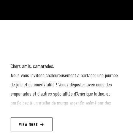
Chers amis, camarades,
Nous vous invitons chaleureusement à partager une journée
de joie et de convivialité ! Venez déguster avec nous des
empanadas et d'autres spécialités d'Amérique latine, et
participez à un atelier de murga argentin animé par des
professionnels. De 16h00 à 18h00, vous pourrez découvrir le
style portègne de la murga et exprimer votre talent musical
VIEW MORE
(n'hésitez pas à apporter vos instruments de percussion ou à