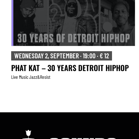
THURSDAY 3, SEPTEMBER · 20:30 · € 20
TONADA
Live Music Jazz&resist