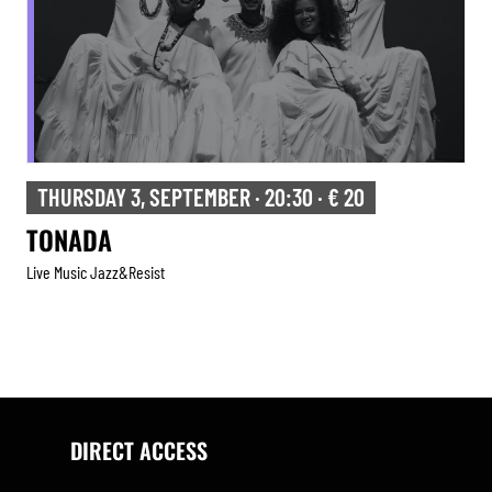
FRIDAY 4, SEPTEMBER · 20:30 · € 12
TRIBUTE TO HERBIE HANCOCK
Live Music Jazz&resist
Tribute
,
DIRECT ACCESS