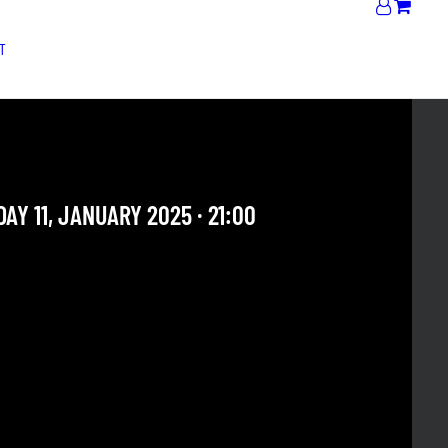
T
ROCK
AY 11, JANUARY 2025 · 21:00
 OUR ARCHIVE SECTION. THIS CONCERT HAS ALREADY
E. CHECK OUR CALENDAR TO FIND AN UPCOMING ONE.