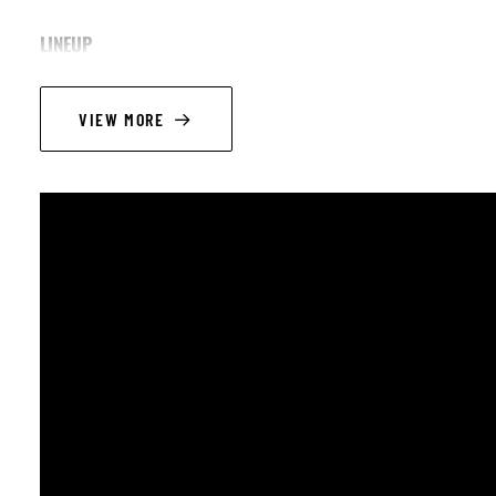
LINEUP
Alex Smith - voix et harmonica
VIEW MORE
Joanne O’Donnell - voix et sifflet
Andy Upton - guitare et voix