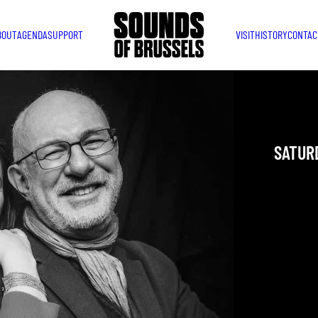
BOUT
AGENDA
SUPPORT
VISIT
HISTORY
CONTAC
LAVE
SATURD
YOU ARE IN
TAKEN PLAC