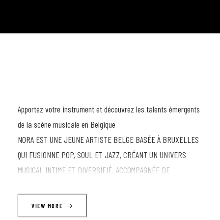
Apportez votre instrument et découvrez les talents émergents
de la scène musicale en Belgique
NORA EST UNE JEUNE ARTISTE BELGE BASÉE À BRUXELLES
QUI FUSIONNE POP, SOUL ET JAZZ, CRÉANT UN UNIVERS
MUSICAL INTIME ET DIVERSIFIÉ. ACCOMPAGNÉE DE
MUSICIENS EXCEPTIONNELS, SA PROPOSITION MUSICALE
COMBINE DES MORCEAUX ENTRAÎNANTS ET DES BALLADES
VIEW MORE
PROFONDES, METTANT EN VALEUR SA POLYVALENCE LYRIQUE