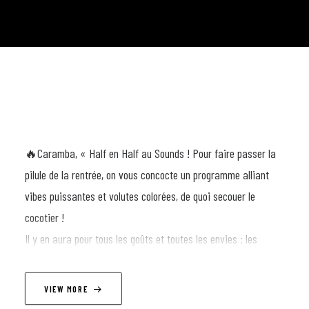
🔥Caramba, « Half en Half au Sounds ! Pour faire passer la
pilule de la rentrée, on vous concocte un programme alliant
vibes puissantes et volutes colorées, de quoi secouer le
cocotier !
Il y en aura pour tous les goûts et toutes les envies : les
mouvements latino, électro, rock, trip hop & cold-wave
viendront embraser les sets de nos Dj’s et feront vibrer jusqu’à
VIEW MORE
la dernière de vos cellules !