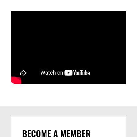
LINEUP
💥16h30: Duo Bomba, Lise alias Dj Gravier & Martha aka DJ
MBP - transe latino-afrobeats-electro-cosmique
💥18h30: DJ Tito - trip-hop-rock-électro.
BECOME A MEMBER