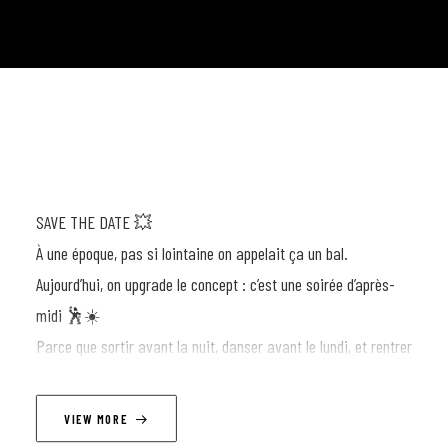
SAVE THE DATE 💥
À une époque, pas si lointaine on appelait ça un bal.
Aujourd’hui, on upgrade le concept : c’est une soirée d’après-
midi 🕺☀️
Parce que sortir avant la nuit, danser avant le lundi, et rentrer
avec le smile, c’est quand même le meilleur plan non ?
Le Half en Half, c’est ton antidote à la flemme dominicale :
VIEW MORE
des potes, des good vibes, du love et surtout… de la musique