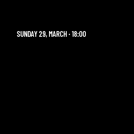
HALF § HALF BALL POP DU
DIMANCHE
SUNDAY 29, MARCH · 18:00
YOU ARE IN OUR ARCHIVE SECTION. THIS CONCERT
HAS ALREADY TAKEN PLACE. CHECK OUR CALENDAR
TO FIND AN UPCOMING ONE.