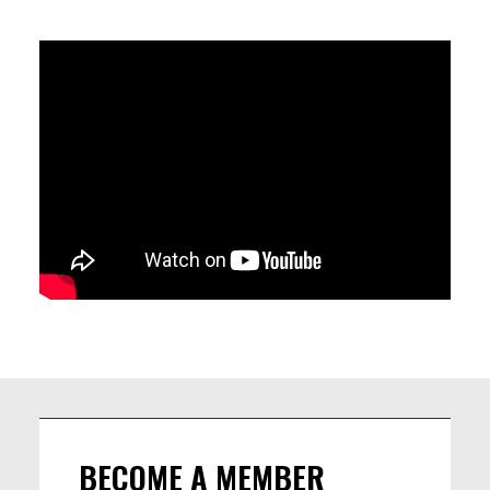
qui fait bouger les corps et les cerveaux 🔥💃
LINEUP
🔥 Captain Connasse | 16:30 → 18:30
DJ sans filtres et sans complexes, Captain Connasse balance
des sets disco débridée, pop décalée, electro feel-good et
pépites dancefloor.
💥 Messieurs Popo | 18:30 → 20:30
Duo festif, Messieurs Popo naviguent entre grooves solaires, sons
électros et les beats joyeux !
BECOME A MEMBER