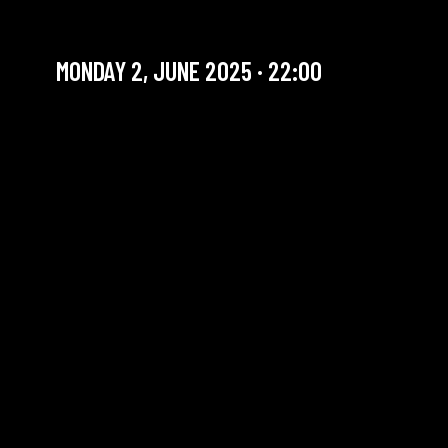
GNAWA BLACK KOYO
MONDAY 2, JUNE 2025 · 22:00
YOU ARE IN OUR ARCHIVE SECTION. THIS CONCERT
HAS ALREADY TAKEN PLACE. CHECK OUR CALENDAR
TO FIND AN UPCOMING ONE.