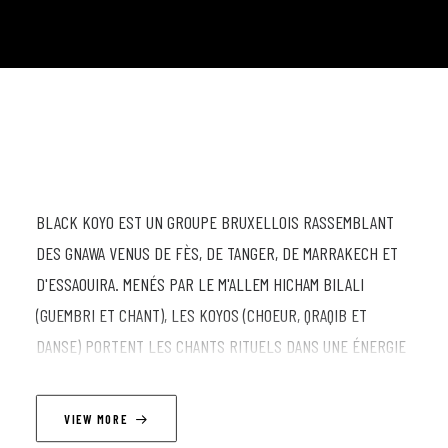
BLACK KOYO EST UN GROUPE BRUXELLOIS RASSEMBLANT
DES GNAWA VENUS DE FÈS, DE TANGER, DE MARRAKECH ET
D'ESSAOUIRA. MENÉS PAR LE M'ALLEM HICHAM BILALI
(GUEMBRI ET CHANT), LES KOYOS (CHOEUR, QRAQIB ET
DANSE) PORTENT LES CHANTS RITUELS DANS UNE ÉNERGIE
FRÉNÉTIQUE. NÉ À FÈS, HICHAM BILALI DÉBUTE SON
INITIATION SOUS L’ENSEIGNEMENT DU M’ALLEM HAMID DKAKI.
VIEW MORE
IL ACCOMPLIT LE RITE DE PASSAGE AUPRÈS DES PLUS