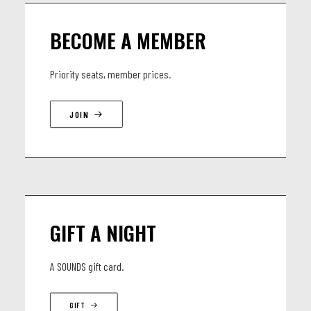
Marwane et Jalal Abantor (choeur, castagnettes qraqib,
BECOME A MEMBER
tambours tbel)
Ayoub Boufous, Amine Aabou, Ismail Akhraz, Driss el-Oiriyagli,
Priority seats, member prices.
Mohamed, Badr el-Hernat, Hammouda Benzaid et Oussama
Boukhari (choeur, qraqib, danse)
JOIN
GIFT A NIGHT
A SOUNDS gift card.
GIFT