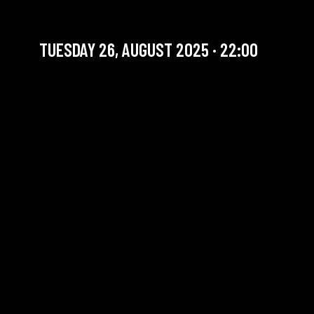
ELLIPTIK + JAM RESIST
TUESDAY 26, AUGUST 2025 · 22:00
YOU ARE IN OUR ARCHIVE SECTION. THIS CONCERT
HAS ALREADY TAKEN PLACE. CHECK OUR CALENDAR
TO FIND AN UPCOMING ONE.