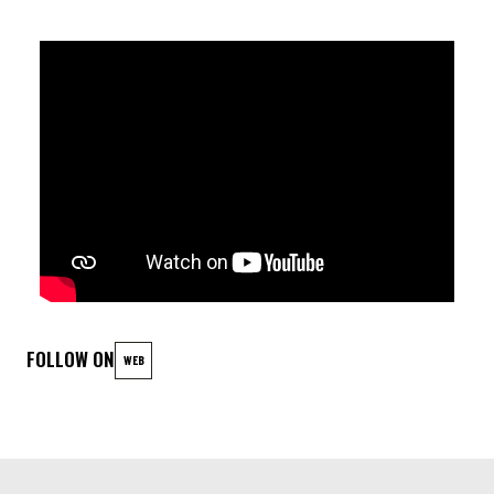
Benoît Gérard chant et guitare
Olivier D'Hallewyn guitare
Benoît Host Bass
François Leclercq Batterie
FOLLOW ON
WEB