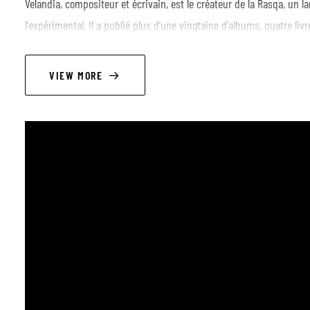
Velandia, compositeur et écrivain, est le créateur de la Rasqa, un l
l'expérimental. Il a publié plus d'une vingtaine d'albums, quatre li
que La Bacinilla de Peltre. Son œuvre, reconnue par la critique et la
orchestres symphoniques, le cinéma et des festivals internationau
VIEW MORE
Lizcano, chanteuse et avocate titulaire d'une maîtrise en droits d
outil de réparation dans le cadre du conflit armé. Co-fondatrice de 
de la Bibliothèque communautaire La Bellecera, elle combine le chant
elle a lancé Panfletos avec Velandia et prépare actuellement son pr
Leur proposition conjointe est l'une des plus originales et puissa
contemporaine.
Ne ratez pas cette occasion unique en Belgique ! 🇨🇴 Plongez da