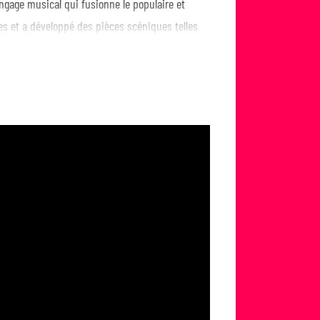
angage musical qui fusionne le populaire et
vres et a développé des pièces scéniques telles
 protestation sociale, a été reprise par des
x.
e l'homme, axe ses recherches sur l'art comme
la Batucada Guaricha, du Festival de La Tigra et
, l'activisme et la gestion culturelle. En 2022,
emier album solo.
ntes de la scène musicale colombienne
ns une soirée magnifique de Résistance Latino-