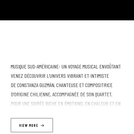
MUSIQUE SUD-AMÉRICAINE- UN VOYAGE MUSICAL ENVOÛTANT
VENEZ DÉCOUVRIR L’UNIVERS VIBRANT ET INTIMISTE
DE CONSTANZA GUZMÁN, CHANTEUSE ET COMPOSITRICE
D’ORIGINE CHILIENNE, ACCOMPAGNÉE DE SON QUARTET,
POUR UNE SOIRÉE RICHE EN ÉMOTIONS, EN CHALEUR ET EN
POÉSIE MUSICALE. UNE VOIX VENUE D’AMÉRIQUE LATINE
CONSTANZA GUZMÁN, ARTISTE CHILIENNE INSTALLÉE EN
VIEW MORE
BELGIQUE, MÊLE JAZZ, MUSIQUE FOLKLORIQUE SUD-