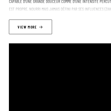
CAPABLE D’UNE GRANDE DOUCEUR COMME D’UNE INTENSITÉ PERCUT
EST PROPRE, NOURRI MAIS JAMAIS DÉFINI PAR SES INFLUENCES (ZAH
CHARLOTTE NE LIVRE PAS UN SIMPLE CONCERT : ELLE CRÉE UNE EX
ET LE SON DIALOGUENT. UN MOMENT SINCÈRE, VIBRANT, QUI TOUCH
VIEW MORE
🎸 Exprime ton talent et rejoins notre scène ! 🎤
La Jam Resist est le point de rencontre de la nouvelle génération
(et d'ailleurs !). ✨ Venez partager vos ondes positives : ici, tous 
LINEUP
Charlotte de Halleux = chanteuse
Jeremy Guilmot = pianiste