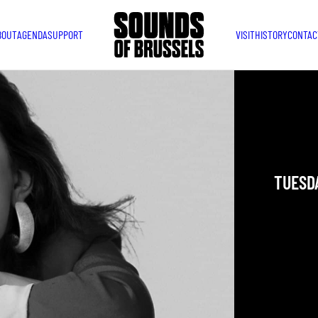
BOUT
AGENDA
SUPPORT
VISIT
HISTORY
CONTAC
CHARL
RESIS
TUESDA
YOU ARE IN
TAKEN PLAC