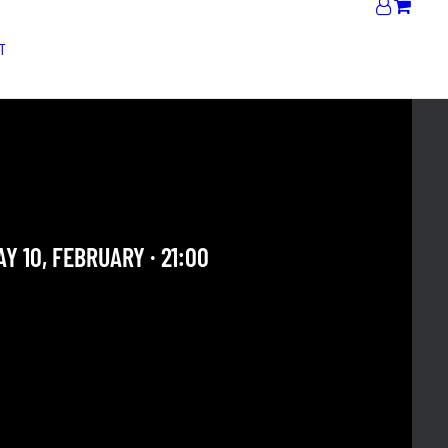
T
OTTE DE HALLEUX + JAM
T
Y 10, FEBRUARY · 21:00
 OUR ARCHIVE SECTION. THIS CONCERT HAS ALREADY
E. CHECK OUR CALENDAR TO FIND AN UPCOMING ONE.