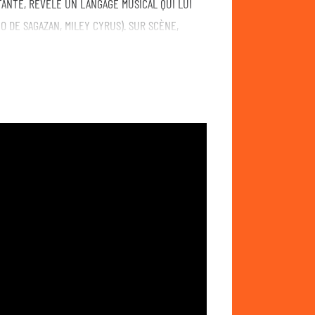
ANTE, RÉVÈLE UN LANGAGE MUSICAL QUI LUI
O DE SAGAZAN, MILEY CYRUS). SUR SCÈNE,
PÉRIENCE IMMERSIVE OÙ LE RÉCIT, LE CORPS
E AUTANT QU’IL SURPREND.
 de musiciens et de projets musicaux en Belgique
les styles sont les bienvenus ! 🎹🥁