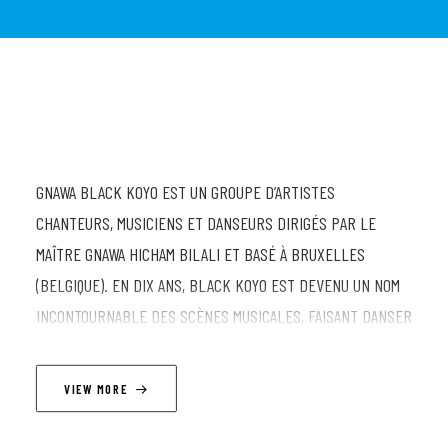
GNAWA BLACK KOYO EST UN GROUPE D’ARTISTES
CHANTEURS, MUSICIENS ET DANSEURS DIRIGÉS PAR LE
MAÎTRE GNAWA HICHAM BILALI ET BASÉ À BRUXELLES
(BELGIQUE). EN DIX ANS, BLACK KOYO EST DEVENU UN NOM
INCONTOURNABLE DES SCÈNES MUSICALES, FAISANT DANSER
LES PUBLICS DU MONDE ENTIER. MAÎTRES D’UN RÉPERTOIRE
LIÉ AUX RITUELS DE TRANSES MAROCAINS, LES GNAWA DE
VIEW MORE
BLACK KOYO DÉTIENNENT LES SECRETS QUI RENDENT
CHAQUE PERFORMANCE UNIQUE ET INOUBLIABLE. ENTRE