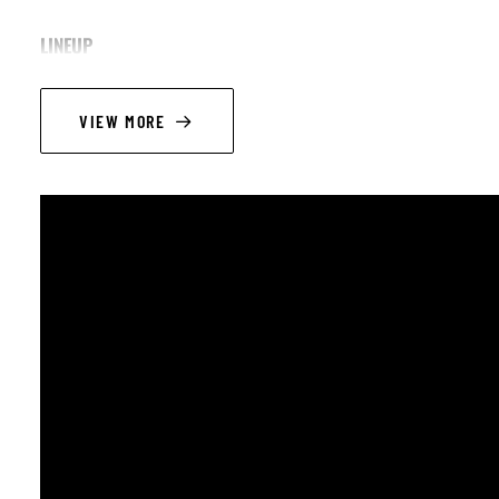
LINEUP
Ismaël Ndoye alias Benne Bayfall (chant et guitare)
VIEW MORE
Max Kalissa (batterie et djembé)
Weiish aka MrBase
Dominique Meeûs (chœur)