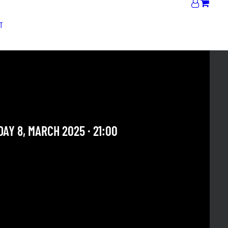
T
 BAYFALL AND BAND +
R PARTY
AY 8, MARCH 2025 · 21:00
 OUR ARCHIVE SECTION. THIS CONCERT HAS ALREADY
E. CHECK OUR CALENDAR TO FIND AN UPCOMING ONE.