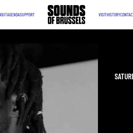
BOUT
AGENDA
SUPPORT
VISIT
HISTORY
CONTAC
BENNE
AFTE
SATURD
YOU ARE IN
TAKEN PLAC