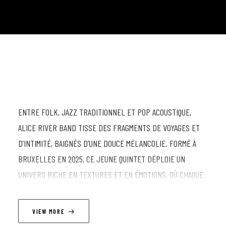
ENTRE FOLK, JAZZ TRADITIONNEL ET POP ACOUSTIQUE,
ALICE RIVER BAND TISSE DES FRAGMENTS DE VOYAGES ET
D’INTIMITÉ, BAIGNÉS D’UNE DOUCE MÉLANCOLIE. FORMÉ À
BRUXELLES EN 2025, CE JEUNE QUINTET DÉPLOIE UN
UNIVERS RICHE EN TEXTURES ET EN ÉMOTIONS, OÙ CHAQUE
CHANSON DEVIENT UN PAYSAGE À PART ENTIÈRE. PORTÉE
PAR LES COMPOSITIONS D’ALICE RIVER (VOIX ET TROMBONE),
VIEW MORE
LA MUSIQUE PREND VIE À TRAVERS DES ARRANGEMENTS