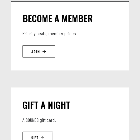
Adil Benhsain, oud & alto
Raul Corredor, guitare
BECOME A MEMBER
Anaïs Moffarts, contrebasse
Romain Duyckaerts, percussions
Priority seats, member prices.
Patrice Hardy, ingénieur son
JOIN
GIFT A NIGHT
A SOUNDS gift card.
GIFT