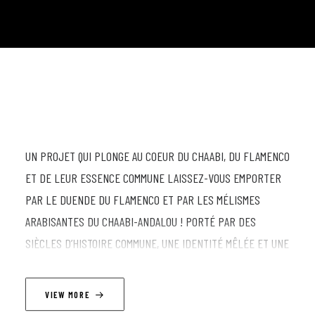
UN PROJET QUI PLONGE AU COEUR DU CHAABI, DU FLAMENCO
ET DE LEUR ESSENCE COMMUNE LAISSEZ-VOUS EMPORTER
PAR LE DUENDE DU FLAMENCO ET PAR LES MÉLISMES
ARABISANTES DU CHAABI-ANDALOU ! PORTÉ PAR DES
SIÈCLES D’HISTOIRE COMMUNE, UNE IDENTITÉ MÊLÉE ET UNE
CULTURE RICHE QUI S’EST DÉVELOPPÉE DE PART ET
D’AUTRE DE LA MÉDITERRANÉE, LE PROJET AL’FANAMENCO
VIEW MORE
DÉVOILE L’ÂME DE CES MUSIQUES QUI N’ONT PLUS DE