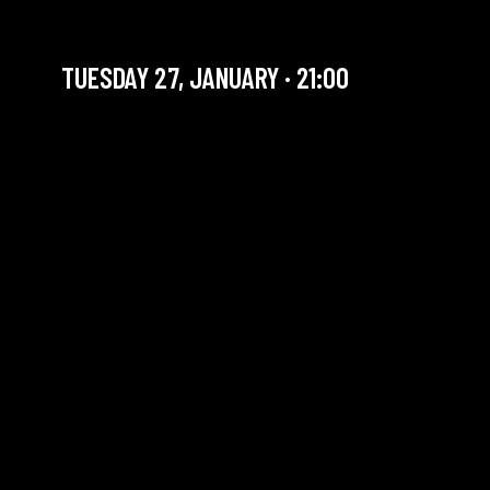
AL'FANAMENCO + JAM
TUESDAY 27, JANUARY · 21:00
YOU ARE IN OUR ARCHIVE SECTION. THIS CONCERT
HAS ALREADY TAKEN PLACE. CHECK OUR CALENDAR
TO FIND AN UPCOMING ONE.