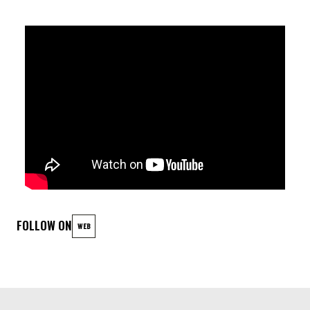
SECRETS L’UNE POUR L’AUTRE. PORTÉS PAR DEUX
CHANTEUSES AUX TIMBRES FORTS ET SUBTILS, LES CHANTS
SE FROTTENT, SE CROISENT ET S’ÉPANOUISSENT DE
MANIÈRE INTENSE. UNE RENCONTRE ENTRE JEUNES
ARTISTES & ARTISTES CONFIRMÉS AUTOUR DES
RÉPERTOIRES FLAMENCO & CHAABI-ANDALOU MAROCAIN.
Soirée Flamenco ! 💃🎶 Amenez vos instruments, rejoignez le
cercle et partagez vos sonorités méditerranéennes. 🇪🇸🎸
On vous attend ! ✨
FOLLOW ON
WEB
LINEUP
Vanesa Diaz Gil & Laïla Amezian, chant