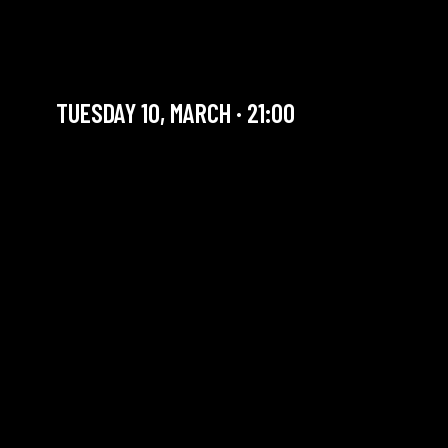
AFRO FONDATION BAND +
JAM RESIST
TUESDAY 10, MARCH · 21:00
YOU ARE IN OUR ARCHIVE SECTION. THIS CONCERT
HAS ALREADY TAKEN PLACE. CHECK OUR CALENDAR
TO FIND AN UPCOMING ONE.