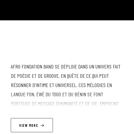
AFRO FONDATION BAND SE DÉPLOIE DANS UN UNIVERS FAIT
DE POÉSIE ET DE GROOVE, EN QUÊTE DE CE QUI PEUT
RÉSONNER D’INTIME ET UNIVERSEL. CES MÉLODIES EN
LANGUE FON, ÉWÉ DU TOGO ET DU BÉNIN SE FONT
PORTEUSE DE MESSAGE D’HUMANITÉ ET DE VIE. EMPREINT
DES HÉRITAGES CULTURELS DU LEADER OCTAVIO AMOS, CE
GROUPE MÉTISSÉ SE JOUE DES FRONTIÈRES AVEC UNE
VIEW MORE
NOUVELLE IDENTITÉ HARMONIQUE ET RHYTHMIQUE RICHE EN