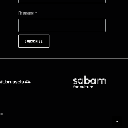
*
Firstname
om