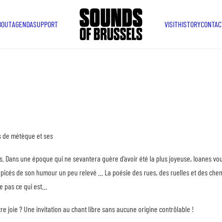
BOUT
AGENDA
SUPPORT
VISIT
HISTORY
CONTAC
es de métèque et ses
es. Dans une époque qui ne sevantera guère d’avoir été la plus joyeuse, Ioanes vo
, épicés de son humour un peu relevé … La poésie des rues, des ruelles et des ch
nte pas ce qui est…
re joie ? Une invitation au chant libre sans aucune origine contrôlable !