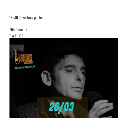
18h30 Ouverture portes
20h Concert
P.A.F: 1
0€