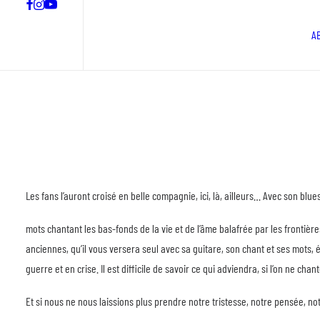
A
Les fans l’auront croisé en belle compagnie, ici, là, ailleurs… Avec son blu
mots chantant les bas-fonds de la vie et de l’âme balafrée par les frontièr
anciennes, qu’il vous versera seul avec sa guitare, son chant et ses mots
guerre et en crise. Il est difficile de savoir ce qui adviendra, si l’on ne cha
Et si nous ne nous laissions plus prendre notre tristesse, notre pensée, not