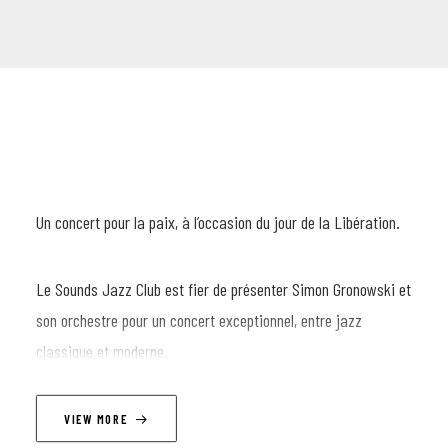
Un concert pour la paix, à l’occasion du jour de la Libération.
Le Sounds Jazz Club est fier de présenter Simon Gronowski et
son orchestre pour un concert exceptionnel, entre jazz
classique et moderne.
Dans un contexte où les tensions et les dérives autoritaires
VIEW MORE