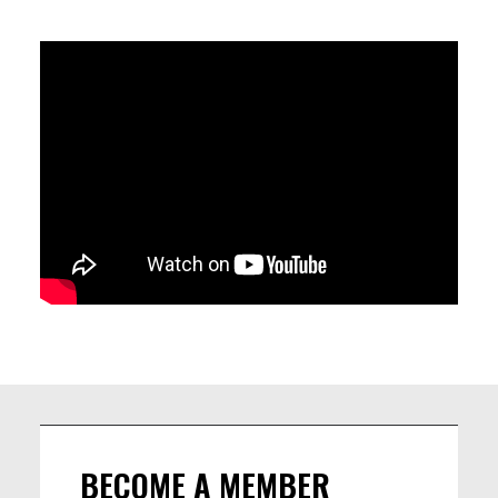
réapparaissent, ce moment résonne avec une force
particulière. La défense de la démocratie, de la liberté et des
valeurs humaines reste plus essentielle que jamais.
Vive la liberté. Vive le jazz.
LINEUP
Simon Gronowski (p)
André Ronsse (cl)
Vincent Mardens (ts)
Dirk Van der Linden (g&p)
Jean Van Lint (b)
Alain Coppy (dr)
BECOME A MEMBER