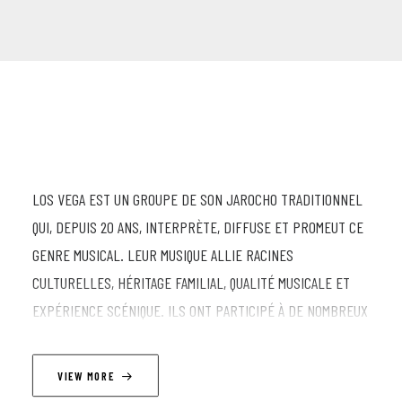
LOS VEGA EST UN GROUPE DE SON JAROCHO TRADITIONNEL
QUI, DEPUIS 20 ANS, INTERPRÈTE, DIFFUSE ET PROMEUT CE
GENRE MUSICAL. LEUR MUSIQUE ALLIE RACINES
CULTURELLES, HÉRITAGE FAMILIAL, QUALITÉ MUSICALE ET
EXPÉRIENCE SCÉNIQUE. ILS ONT PARTICIPÉ À DE NOMBREUX
FESTIVALS AU MEXIQUE, EN CHINE, AUX ÉTATS-UNIS ET AU
CANADA. EN EXPLORANT LES TERRITOIRES MAGIQUES DU
VIEW MORE
FANDANGO PAYSAN, ON RENCONTRE DON ANDRÉS VEGA