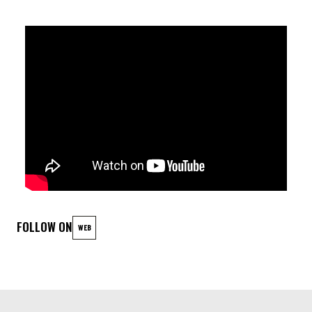
PERSONNELS, ELLE S’APPROPRIE LES RYTHMES DE TRANSE
HABITUELLEMENT JOUÉS PAR LES HOMMES ET MÉLANGE
AINSI TRADITION ET INNOVATION POUR UN RÉSULTAT SUBTIL
ET PUISSANT. LA GROOVISTA EST UN FEU D’ARTIFICE
AMBULANT DE PAR SON CARACTÈRE ET SA PRESTANCE:
PAILLETTES, JUBILATION, IVRESSE. LEUR OBJECTIF?
RÉVEILLER LE GROOVE QUI EST EN VOUS! SOYEZ PRÊT·E·S À
CHAVIRER CAR LA GROOVISTA VA VOUS FAIRE CHALOUPER!
LINEUP
FOLLOW ON
WEB
Veronica Campos : percussion - chant
Olympia Boule : percussion - chant
Hélène Philippe : percussion - chant
Lena Lisein : percussion - chant