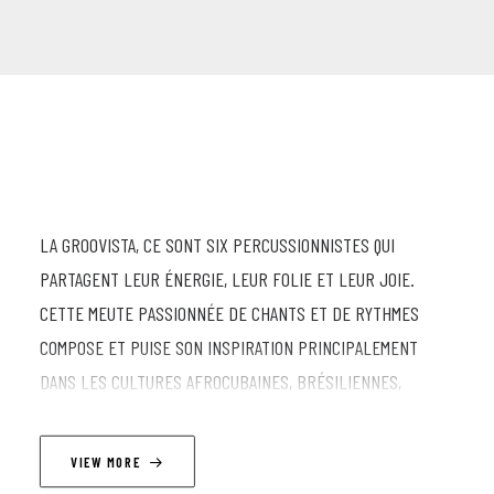
LA GROOVISTA, CE SONT SIX PERCUSSIONNISTES QUI
PARTAGENT LEUR ÉNERGIE, LEUR FOLIE ET LEUR JOIE.
CETTE MEUTE PASSIONNÉE DE CHANTS ET DE RYTHMES
COMPOSE ET PUISE SON INSPIRATION PRINCIPALEMENT
DANS LES CULTURES AFROCUBAINES, BRÉSILIENNES,
BÉNINOISES, LATINOS ET CRÉOLES. ELLES TRANSMETTENT
LA BEAUTÉ D’UN HÉRITAGE MUSICAL INTENSE ET INCARNENT
VIEW MORE
UN FÉMINISME DÉTERMINÉ. A TRAVERS SES ARRANGEMENTS