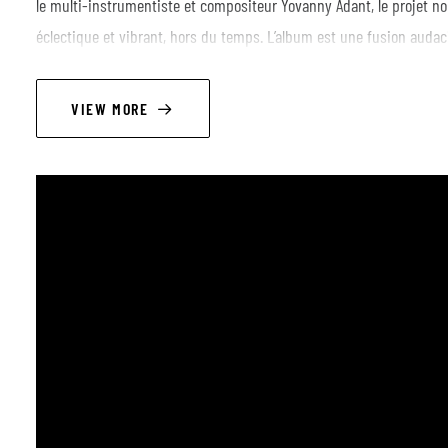
le multi-instrumentiste et compositeur Yovanny Adant, le projet 
éclectique et vibrant, hors du temps. L’album est une fusion auda
délicates se croisent, inspirés par l’Andalousie, le Proche-Orient, l’
puissants qui saisissent le cœur et les tripes, Kama explore avec 
VIEW MORE
l’âme et ouvre des portes vers les sphères spirituelles. Plein d’ém
emporte, transporte et connecte.
LINEUP
MEMBRES
Yovanny Adant : Guitare, compositions
Sophian Bourire : Contrebasse
Laurence Cousseau : Flûte
Antoine Périlleux : Batterie
Piano : Arturo Zanaica