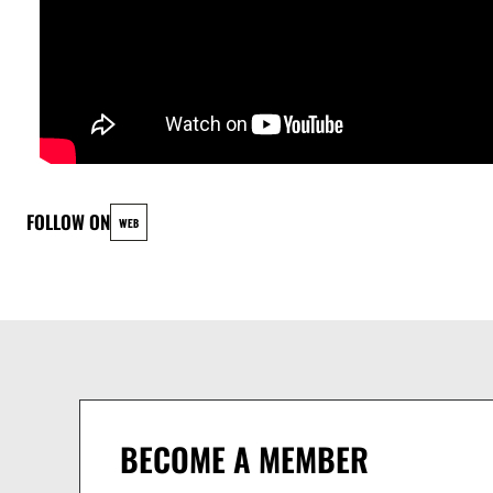
Oud : Antonin Bolognino
FOLLOW ON
WEB
BECOME A MEMBER