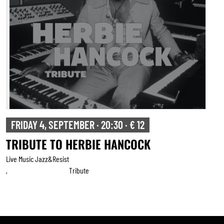
SATURDAY 5, SEPTEMBER · 20:30 · € 15
BRUSSELS SALSA PROJECT
Live Music Jazz&resist