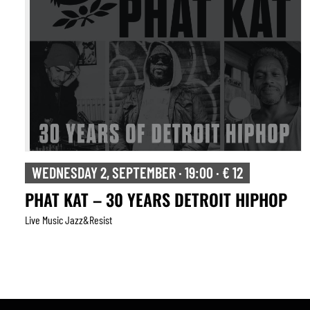
THURSDAY 3, SEPTEMBER · 20:30 · € 20
TONADA
Live Music Jazz&resist