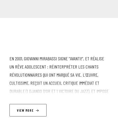
EN 2001, GIOVANNI MIRABASSI SIGNE “AVANTI!”, ET RÉALISE
UN RÊVE ADOLESCENT : RÉINTERPRÉTER LES CHANTS
RÉVOLUTIONNAIRES QUI ONT MARQUÉ SA VIE. L'ŒUVRE,
CULTISSIME, REÇOIT UN ACCUEIL CRITIQUE IMMÉDIAT ET
DURABLE (1 DJANGO D’OR ET 1 VICTOIRE DU JAZZ), ET IMPOSE
LE PIANISTE ITALIEN PARMI LES GRANDS PIANISTES
CONTEMPORAINS. 25 ANS APRÈS LA NAISSANCE (ET LA
VIEW MORE
DISPARITION PRÉMATURÉE) DE CE DISQUE INCONTOURNABLE,