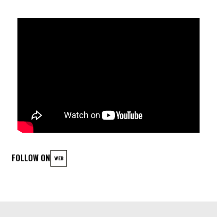
GIOVANNI MIRABASSI RESSUSCITE SON CHEF-D'ŒUVRE AVEC
“PIÙ AVANTI!”, RELECTURE VIRTUOSE DU MANIFESTE MUSICAL
DE SA CARRIÈRE, NOURRIE PAR L’EXPÉRIENCE ET LA
RÉSILIENCE. IL SERA AU SOUNDS JAZZ CLUB POUR UN
CONCERT INTIMISTE ET CONFIDENTIEL EN AVANT-PREMIÈRE
EN BELGIQUE. UN ÉVÉNEMENT EXCEPTIONNEL.
LINEUP
Giovanni Mirabassi - Piano
FOLLOW ON
WEB