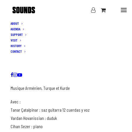
ABOUT
AGENDA
SUPPORT
VISIT
HISTORY
CONTACT
Sound Resist accueille pour la quatrièmes fois le groupe musical
ethnique Anatolian Stories !
Musique Arménien, Turque et Kurde
Avec :
Tanar Çatalpinar : saz guitarra 12 cuerdas y voz
Vardan Hovanissian : duduk
Cihan Sezer : piano