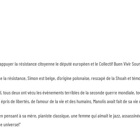
 appuyer la résistance citoyenne le député européen et le Collectif Buen Vivir So
e la résistance, Simon est belge, d’origine polonaise, rescapé de la Shoah et témo
, tous deux ont vécu les événements terribles de la seconde guerre mondiale, tous 
pris de libertés, de l’amour de la vie et des humains. Manolis avait fait de sa vie 
en pensant à sa mère, pianiste classique, une femme qui aimait le jazz, assassinée
ge universel”