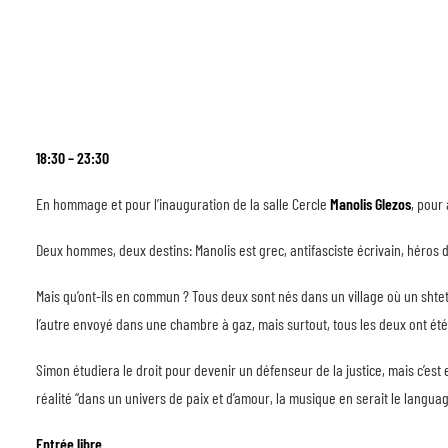
18:30 – 23:30
En hommage et pour l’inauguration de la salle Cercle
Manolis Glezos
, pour
Deux hommes, deux destins: Manolis est grec, antifasciste écrivain, héros d
Mais qu’ont-ils en commun ? Tous deux sont nés dans un village où un shtetl
l’autre envoyé dans une chambre à gaz, mais surtout, tous les deux ont été é
Simon étudiera le droit pour devenir un défenseur de la justice, mais c’est 
réalité “dans un univers de paix et d’amour, la musique en serait le langua
Entrée libre