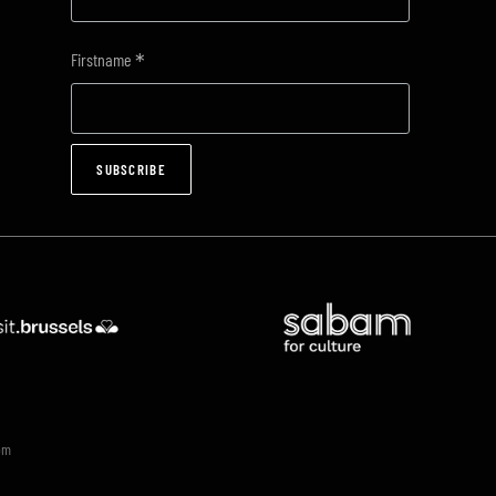
*
Firstname
om