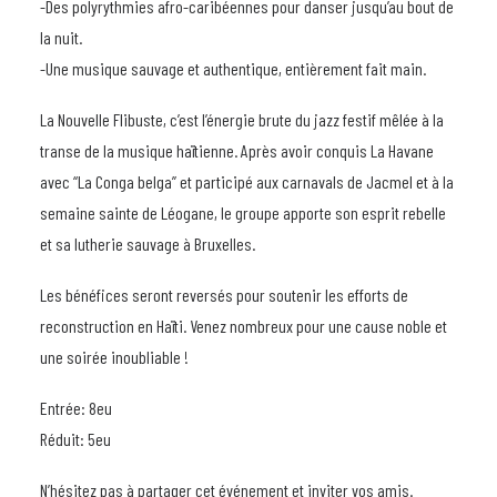
-Des polyrythmies afro-caribéennes pour danser jusqu’au bout de
la nuit.
-Une musique sauvage et authentique, entièrement fait main.
La Nouvelle Flibuste, c’est l’énergie brute du jazz festif mêlée à la
transe de la musique haïtienne. Après avoir conquis La Havane
avec “La Conga belga” et participé aux carnavals de Jacmel et à la
semaine sainte de Léogane, le groupe apporte son esprit rebelle
et sa lutherie sauvage à Bruxelles.
Les bénéfices seront reversés pour soutenir les efforts de
reconstruction en Haïti. Venez nombreux pour une cause noble et
une soirée inoubliable !
Entrée: 8eu
Réduit: 5eu
N’hésitez pas à partager cet événement et inviter vos amis.