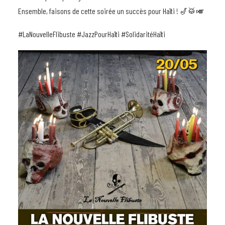
Ensemble, faisons de cette soirée un succès pour Haïti ! 🎷🥁🎺
#LaNouvelleFlibuste #JazzPourHaïti #SolidaritéHaïti