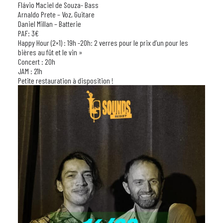
Flávio Maciel de Souza- Bass
Arnaldo Prete – Voz, Guitare
Daniel Millan – Batterie
PAF: 3€
Happy Hour (2×1) : 19h -20h: 2 verres pour le prix d’un pour les
bières au fût et le vin »
Concert : 20h
JAM : 21h
Petite restauration à disposition !