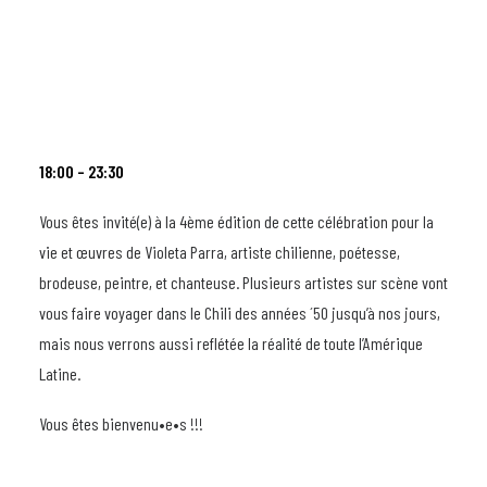
18:00 – 23:30
Vous êtes invité(e) à la 4ème édition de cette célébration pour la
vie et œuvres de Violeta Parra, artiste chilienne, poétesse,
brodeuse, peintre, et chanteuse. Plusieurs artistes sur scène vont
vous faire voyager dans le Chili des années ´50 jusqu’à nos jours,
mais nous verrons aussi reflétée la réalité de toute l’Amérique
Latine.
Vous êtes bienvenu•e•s !!!