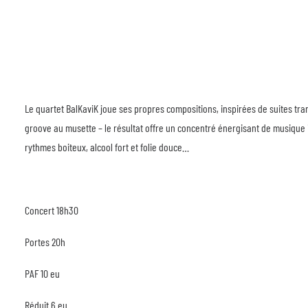
Le quartet BalKaviK joue ses propres compositions, inspirées de suites tra
groove au musette – le résultat offre un concentré énergisant de musique i
rythmes boiteux, alcool fort et folie douce…
Concert 18h30
Portes 20h
PAF 10 eu
Réduit 6 eu