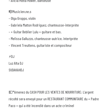
– Alicia Motta Mower, danseuse
🎼Musicien.ne.s
– Olga Groppo, violín
– Gabriela Matton Rodriguez, chanteusse-interprète
– « Guitar Beblier Lulu » guitare et bas.
– Melissa Galluzzo, chanteusse-autrice, intertprète
– Vincent Treuttens, guitariste et compositeur
⚡️DJ
Luz Alta DJ
SUDAKAHDJ
💵*Amenez du CASH POUR LES VENTES DE NOURRITURE: L’argent
récolté sera envoyé pour un RESTAURANT COMMUNITAIRE du « Padre
Paco » qui a été incendié dans un acte criminel