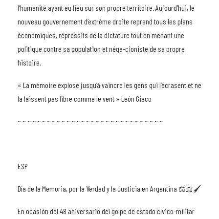
l’humanité ayant eu lieu sur son propre territoire. Aujourd’hui, le
nouveau gouvernement d’extrême droite reprend tous les plans
économiques, répressifs de la dictature tout en menant une
politique contre sa population et néga-cioniste de sa propre
histoire.
« La mémoire explose jusqu’à vaincre les gens qui l’écrasent et ne
la laissent pas libre comme le vent » León Gieco
~ ~ ~ ~ ~ ~ ~ ~ ~ ~ ~ ~ ~ ~ ~ ~ ~ ~ ~ ~ ~ ~ ~ ~ ~ ~ ~ ~ ~ ~
ESP
Día de la Memoria, por la Verdad y la Justicia en Argentina ⚖️📖🖌
En ocasión del 48 aniversario del golpe de estado cívico-militar