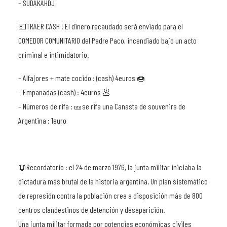
– SUDAKAHDJ
💵TRAER CASH ! El dinero recaudado será enviado para el
COMEDOR COMUNITARIO del Padre Paco, incendiado bajo un acto
criminal e intimidatorio.
– Alfajores + mate cocido : (cash) 4euros 🍩
– Empanadas (cash) : 4euros 🥟
– Números de rifa : 🎫se rifa una Canasta de souvenirs de
Argentina : 1euro
📖Recordatorio : el 24 de marzo 1976, la junta militar iniciaba la
dictadura más brutal de la historia argentina. Un plan sistemático
de represión contra la población crea a disposición más de 800
centros clandestinos de detención y desaparición.
Una junta militar formada por potencias económicas civiles