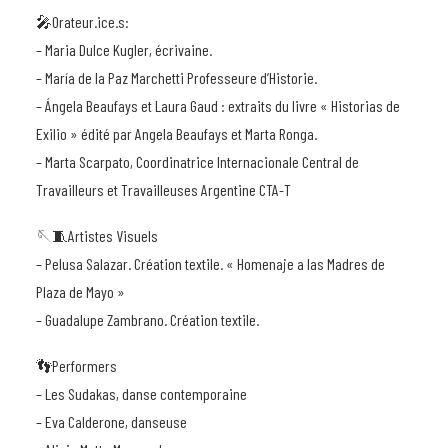
🎤Orateur.ice.s:
– Maria Dulce Kugler, écrivaine.
– María de la Paz Marchetti Professeure d’Historie.
– Ángela Beaufays et Laura Gaud : extraits du livre « Historias de
Exilio » édité par Angela Beaufays et Marta Ronga.
– Marta Scarpato, Coordinatrice Internacionale Central de
Travailleurs et Travailleuses Argentine CTA-T
🪡🧵Artistes Visuels
– Pelusa Salazar. Création textile. « Homenaje a las Madres de
Plaza de Mayo »
– Guadalupe Zambrano. Création textile.
👣Performers
– Les Sudakas, danse contemporaine
– Eva Calderone, danseuse