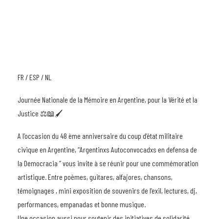
FR / ESP / NL
Journée Nationale de la Mémoire en Argentine, pour la Vérité et la
Justice ⚖️📖🖌
A l’occasion du 48 ème anniversaire du coup d’état militaire
civique en Argentine, “Argentinxs Autoconvocadxs en defensa de
la Democracia ” vous invite à se réunir pour une commémoration
artistique. Entre poèmes, guitares, alfajores, chansons,
témoignages , mini exposition de souvenirs de l’exil, lectures, dj,
performances, empanadas et bonne musique.
Une occasion aussi pour soutenir des initiatives de solidarité.