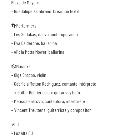
Plaza de Mayo »
– Guadalupe Zambrano. Creación textil
👣Performers
– Les Sudakas, danza contemporánea
– Eva Calderone, bailarina
– Alicia Motta Mower, bailarina
🎼Músicxs
– Olga Groppo, violín
– Gabriela Matton Rodriguez, cantante intérprete
– « Guitar Beblier Lulu » guitarra y bajo.
– Melissa Galluzzo, cantautora, intértprete
– Vincent Treuttens, guitarrista y compositor
⚡️DJ
– Luz Alta DJ