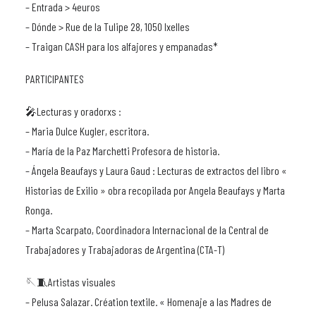
– Entrada > 4euros
– Dónde > Rue de la Tulipe 28, 1050 Ixelles
– Traigan CASH para los alfajores y empanadas*
PARTICIPANTES
🎤Lecturas y oradorxs :
– Maria Dulce Kugler, escritora.
– María de la Paz Marchetti Profesora de historia.
– Ángela Beaufays y Laura Gaud : Lecturas de extractos del libro «
Historias de Exilio » obra recopilada por Angela Beaufays y Marta
Ronga.
– Marta Scarpato, Coordinadora Internacional de la Central de
Trabajadores y Trabajadoras de Argentina (CTA-T)
🪡🧵Artistas visuales
– Pelusa Salazar. Création textile. « Homenaje a las Madres de