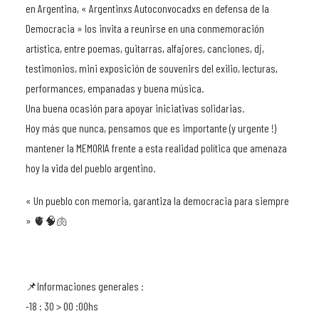
en Argentina, « Argentinxs Autoconvocadxs en defensa de la
Democracia » los invita a reunirse en una conmemoración
artística, entre poemas, guitarras, alfajores, canciones, dj,
testimonios, mini exposición de souvenirs del exilio, lecturas,
performances, empanadas y buena música.
Una buena ocasión para apoyar iniciativas solidarias.
Hoy más que nunca, pensamos que es importante (y urgente !)
mantener la MEMORIA frente a esta realidad política que amenaza
hoy la vida del pueblo argentino.
« Un pueblo con memoria, garantiza la democracia para siempre
» 🫀🧠🫁
📌Informaciones generales :
-18 : 30 > 00 :00hs