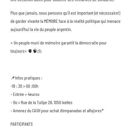
Plus que jamais, nous pensons qu’il est important (et nécessaire!)
de garder vivante la MÉMOIRE face à la réalité politique qui menace
aujourd’hui la vie du peuple argentin.
« Un peuple muni de mémoire garantit la démocratie pour
toujours» 🫀🧠🫁
📌Infos pratiques :
-18 : 30 > 00 :00h
– Entrée > 4euros
– Où > Rue de la Tulipe 28, 1050 Ixelles
– Amenez du CASH pour achat d’empanadas et alfajores*
PARTICIPANTS