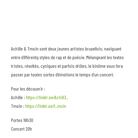
Achille & Tmoin sont deux jeunes artistes bruxellois, naviguant
entre différentq styles de rap et de poésie. Mélangeant les textes
tristes, révoltés, cyniques et parfois drôles, le binôme vous fera
passer par toutes sortes d’émotions le temps d’un concert.
Pour les découvrir :
Achille :
https://linktr.ee/Achill3_
Tmoin :
https://linktr.ee/t_moin
Portes 18h30
Concert 20h