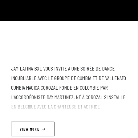
JAM LATINA BXL VOUS INVITE À UNE SOIRÉE DE DANCE
INOUBLIABLE AVEC LE GROUPE DE CUMBIA ET DE VALLENATO
CUMBIA MAGICA COROZAL FONDÉ EN COLOMBIE PAR
L’ACCORDÉONISTE DAY MARTINEZ, NÉ À COROZAL S’INSTALLE
EN BELGIQUE AVEC LA CHANTEUSE ET ACTRICE
BRUXELLOISE HÉLÈNE LACROSSE. ACCOMPAGNÉS D’AUTRES
ARTISTES MUSICIENS, ILS PROPOSENT UN RÉPERTOIRE
VIEW MORE
VARIÉ OÙ SE MÊLENT LES STANDARDS DE LA MUSIQUE AFRO-